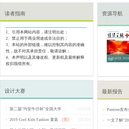
读者指南
资源导航
1、引用本网站内容，请注明出处；
2、禁止用于商业用途或非法目的；
3、本站的外部链接，难以控制其内容的准确
性，故不对其承担责任，敬请谅解；
4、本声明以及其修改权、更新权及最终解释
18
装饰 2018年05
东华大学学报
丝绸 2018年11
毛纺科技 2018
权归我馆所有。
期
(自然科学版)
期
年07期
2018年06期
了解详情 >
设计大赛
最新报告
第二届“均安牛仔杯”全国大学…
[04.02]
Pantone
2019 Cool Kids Fashion 童装…
[图]
[04.02]
一文了解“2