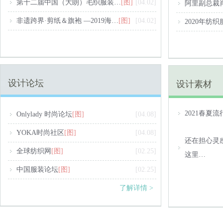
第十二届中国（大朗）毛织服装…
[图]
[04.02]
阿里副总裁
非遗跨界·剪纸＆旗袍 —2019海…
[图]
[04.02]
2020年纺
设计论坛
设计素材
2021春夏流
​Onlylady 时尚论坛
[图]
[04.08]
YOKA时尚社区
[图]
[04.08]
还在担心灵
全球纺织网
[图]
[02.25]
这里…
中国服装论坛
[图]
[02.25]
了解详情 >