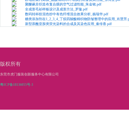
聚醚砜非织造布复合膜的空气过滤性能_朱金铭.pdf
全成形毛衫样板设计及成形方法_罗璇.pdf
数码转杯纺混色纱中有色纤维混合效果分析_杨瑞华.pdf
糖类添加剂在1_2_3_4_丁烷四羧酸棉织物防皱整理中的应用_肖慧芳.p
新型萘酰亚胺类荧光染料的合成及其染色应用_秦传香.pdf
有机钛_硅催化剂合成聚酯的动力学研究_娄佳慧.pdf
版权所有
东莞市虎门服装创新服务中心有限公司
粤ICP备18136055号-3