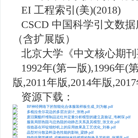
EI 工程索引(美)(2018)
CSCD 中国科学引文数据库
（含扩展版）
北京大学《中文核心期刊
1992年(第一版),1996年(第
版,2011年版,2014年版,201
资源下载：
BP神经网络下的智能化合体服装样板生成_刘为敏.pdf
多梳拉舍尔花边的多层次设计_张艳.pdf
废旧聚酯纤维制品近红外定量分析模型的建立及验证_韦树琛.pdf
服装局部热阻与总热阻的动静态关系及其模型_张文欢.pdf
假捻器在环锭细纱机上的应用效果及工艺优化_刘春.pdf
晶型对分散染料染色性能的影响_梁静.pdf
静电纺聚丙烯腈_硫酸铜纳米纤维膜的制备及其性能_张博亚.pdf