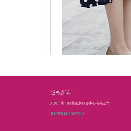
1、繁简得当
半裙属于初夏人手几件的人气款
版权所有
都能满足你的需要。
东莞市虎门服装创新服务中心有限公司
除了纯色款外，碎花、波点、印
粤ICP备18136055号-3