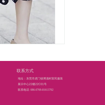
你属于哪种身材，喜欢哪种风格，半裙
联系方式
地址：东莞市虎门镇博涌村富民服装
展示中心22楼22C01号
联系电话: 086-0769-81613702