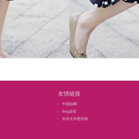
单品，除了能够根据上衣变动来营造多种造型外，半裙款式也很多，无论
友情链接
中国知网
Bing必应
花或者格纹半裙在时髦精的穿搭中出镜率也很高，俏皮甜美又减龄。
东华大学图书馆