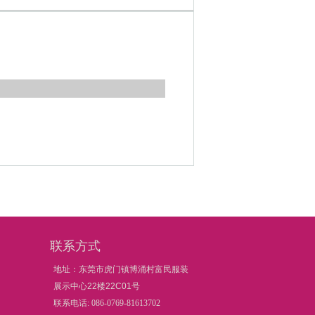
联系方式
地址：东莞市虎门镇博涌村富民服装
展示中心22楼22C01号
联系电话: 086-0769-81613702