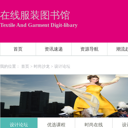
在线服装图书馆
Textile And Garment Digit-libary
首页
资讯速递
资源导航
潮流
我的位置：
首页
>
时尚沙龙
>
设计论坛
设计论坛
优选课程
时尚在线
设