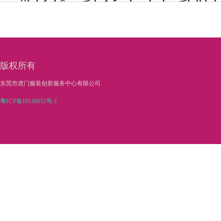
的时尚品牌。ELLE是
味的女性杂志，1945年
国，ELLE杂志全球36
版权所有
实读者。
东莞市虎门服装创新服务中心有限公司
粤ICP备18136055号-3
Everything you ever nee
ELLE is the glossy you ca
useful, modern and relevan
in every area of your life
interviews and shoots to t